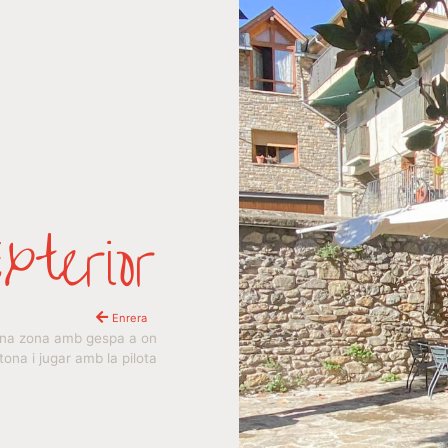
Exterior
Enrera
i una zona amb gespa a on
ona i jugar amb la pilota